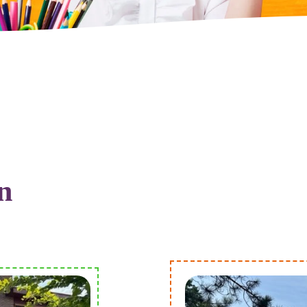
n
Locatie
Poortugaal