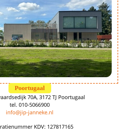
Poortugaal
aardsedijk 70A, 3172 TJ Poortugaal
tel. 
010-5066900
info@jip-janneke.nl
tratienummer KDV: 
127817165