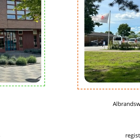
Albrandsw
3
regis