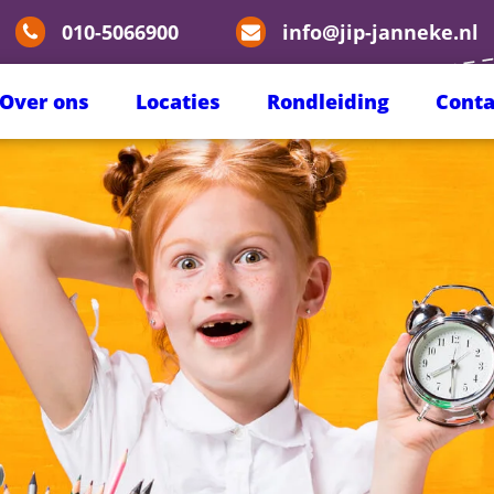
010-5066900
info@jip-janneke.nl
Over ons
Locaties
Rondleiding
Conta